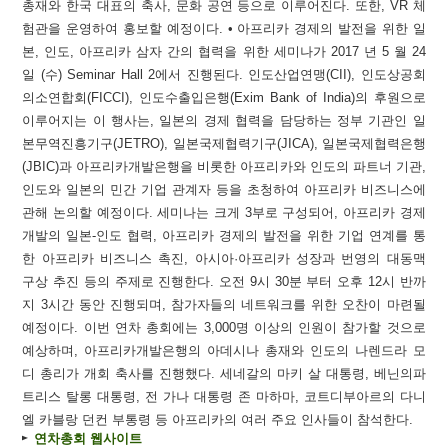
총재와 한국 대표의 축사, 문화 공연 등으로 이루어진다. 또한, VR 체
험관을 운영하여 홍보할 예정이다. • 아프리카 경제의 발전을 위한 일
본, 인도, 아프리카 삼자 간의 협력을 위한 세미나가 2017 년 5 월 24
일 (수) Seminar Hall 2에서 진행된다. 인도산업연맹(CII), 인도상공회
의소연합회(FICCI), 인도수출입은행(Exim Bank of India)의 후원으로
이루어지는 이 행사는, 일본의 경제 협력을 담당하는 정부 기관인 일
본무역진흥기구(JETRO), 일본국제협력기구(JICA), 일본국제협력은행
(JBIC)과 아프리카개발은행을 비롯한 아프리카와 인도의 파트너 기관,
인도와 일본의 민간 기업 관계자 등을 초청하여 아프리카 비즈니스에
관해 논의할 예정이다. 세미나는 크게 3부로 구성되어, 아프리카 경제
개발의 일본-인도 협력, 아프리카 경제의 발전을 위한 기업 연계를 통
한 아프리카 비즈니스 촉진, 아시아·아프리카 성장과 번영의 대동맥
구상 추진 등의 주제로 진행한다. 오전 9시 30분 부터 오후 12시 반까
지 3시간 동안 진행되며, 참가자들의 네트워크를 위한 오찬이 마련될
예정이다. 이번 연차 총회에는 3,000명 이상의 인원이 참가할 것으로
예상하며, 아프리카개발은행의 아데시나 총재와 인도의 나렌드라 모
디 총리가 개회 축사를 진행했다. 세네갈의 마키 살 대통령, 베닌의파
트리스 탈롱 대통령, 전 가나 대통령 존 마하마, 코트디부아르의 다니
엘 카블랑 던컨 부통령 등 아프리카의 여러 주요 인사들이 참석한다.
연차총회 웹사이트