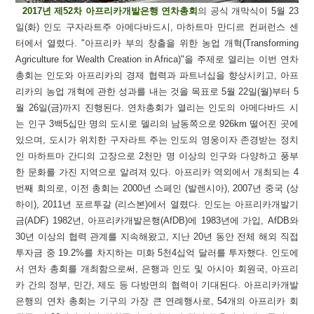
2017년 제52차 아프리카개발은행 연차총회
의 공식 개막식이 5월 23
일(화) 인도 구자라트주 아메다바드시, 마하트마 만디르 컨퍼런스 센
터에서 열렸다. "아프리카 부의 창출을 위한 농업 개혁(Transforming
Agriculture for Wealth Creation in Africa)"을 주제로 열리는 이번 연차
총회는 인도와 아프리카의 경제 협력과 파트너십을 향상시키고, 아프
리카의 농업 개혁에 관한 성과를 내는 것을 목표로 5월 22일(월)부터 5
월 26일(금)까지 진행된다. 연차총회가 열리는 인도의 아메다바드 시
는 인구 3백5십만 명의 도시로 델리의 남동쪽으로 926km 떨어진 곳에
있으며, 도시가 위치한 구자라트 주는 인도의 영웅이자 존경받는 정치
인 마하트마 간디의 고장으로 2천만 명 이상의 인구와 다양하고 풍부
한 문화를 가진 지역으로 알려져 있다. 아프리카 역외에서 개최되는 4
번째 회의로, 이전 총회는 2000년 스페인 (발렌시아), 2007년 중국 (상
하이), 2011년 포르투갈 (리스본)에서 열렸다. 인도는 아프리카개발기
금(ADF) 1982년, 아프리카개발은행(AfDB)에 1983년에 가입, AfDB와
30년 이상의 협력 관계를 지속해왔고, 지난 20년 동안 전체 해외 직접
투자금 중 19.2%를 차지하는 미화 5천4십억 달러를 투자했다. 인도에
서 연차 총회를 개최함으로써, 은행과 인도 및 아시아 회원국, 아프리
카 간의 정부, 민간, 제도 등 다방면의 협력이 기대된다. 아프리카개발
은행의 연차 총회는 기구의 가장 큰 연례행사로, 54개의 아프리카 회