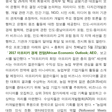
원국 및 26개의 역외 회원국의 경제부 및 핵심 금융기관 대표들이 모
여 은행의 주요 결정 사안을 논의하는 자리이다. 또한, 다자간개발은
행, 개발 관련 기관, 민간 기업, NGO, 시민 사회, 미디어 등 여러 기관
의 관계자를 초청하여, 아프리카 개발의 주요 쟁점에 관한 토론을 진
행하고 은행의 원조 활동에 대한 정보를 제공한다. 인도-서아프리카
경제 협력체, 연결성에 관한 인도-중남아프리카 포럼, 인도-동아프리
카 비즈니스 포럼, 인도-북아프리카 교역 포럼 등의 각 지역 세션을 진
행하고, 기관과 기업들의 일대일 회담 및 브리핑, 전시회 등도 열린다.
주요 프로그램은 아래와 같다. • 총회의 공식 첫째날인 5월 22일(월)
「
2017 아프리카 경제 전망(African Economic Outlook; AEO
」보고
서를 발간했다. • “아프리카의 희망: 아프리카 젊은 층의 참여” 세션에
서는 아프리카 젊은이들이 수익성 있는 농업 부문에 관심을 끌게 할
아프리카 전역에 걸친 이니셔티브, 농업부문 기업가들의 활동을 소개
할 예정이다. 아프리카의 젊은이들이 농업 비즈니스 아이디어를 공모
한 대회의 결과를 수상하는 자리로, 농업 부문에 젊은 층(18-35세)의
참여를 증대시키기 위해 ’농업 기업가 대회’를 주최하여, 비즈니스 아
이디어를 모집하고, 상위 3개의 참가자에게 사업 기획을 발표하고 수
상하는 자리를 마련했다. 수상자들은 아프리개발협회(ADI)와 아프리
카개발은행의 후원으로 한국으로 답사의 기회를 얻게 된다. • “농업에
대한 인식 전환: 엔터테인먼트 산업의 역할 (Nollywood Meets