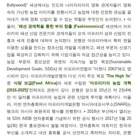
Bollywood)” 세션에서는 인도와 나이지리아의 영화 관계자들이 영화
속의 가난한 농업 이미지를 전환시키고 농업에 대한 진정한 관심을 끌
어내기 위해 영화 산업이 할 수 있는 역할은 무엇인지 논의한다. • 아
울러, “
패션 경제학을 통한 부의 창출 (Fashionomics)
” 세션에서 아프
리카의 패션 산업 전문가와 관계자들이 모여 아프리카 섬유 산업의 진
흥과 세계 진출에 대하여 논의한다. 은행은 아프리카에서 특히 면을
이용한 상품을 만드는 창조산업 개발을 지원하고, 패션 부문의 신생기
업을 육성하고 강화하기 위해 기업가들의 자금 접근성을 높이고 있다.
농업 부문의 중요성은 유엔의 지속가능 발전 목표(Sustainable
Development Goals; SDGs) 와 아프리카연합의 “아젠다 2063”에도 명
시되어 있다. 아프리카개발은행의 다섯 가지 주요 목표 “
The High 5s
”
중
식량 보급(Feed Africa)
과 새로 수립된 “
아프리카의 농업 개혁
(2016-2025)
”전략과도 관련이 깊다. 은행은 앞으로 10년간 약 2천4백
만 미 달러를 아프리카의 농업과 관련 산업에 투자할 계획이다. 아울
러, 이번 연차총회에서 아프리카개발은행 아시아대표사무소(SNAR)는
뱅크의 아시아 회원국의 행사를 진행한다. • 2018년 부산에서 열리는
제 53차 AfDB 연차총회를 기념하기 위한 공식 행사가 2017년 5월 25
일(목) 한국 홍보관에서 열릴 예정이다. 연차총회의 개최지인 한국과
부산을 소개하고 내년 총회를 공식 선언하고 축하하는 자리로, 은행