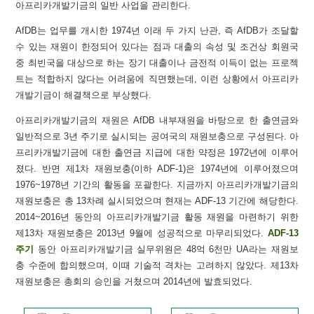
아프리카개발기금의 일반 사업을 관리한다.
AfDB는 업무를 개시한 1974년 이래 두 가지 난관, 즉 AfDB가 조달할
수 있는 재원이 한정되어 있다는 점과 대출의 속성 및 조건상 회원국
중 최빈국을 대상으로 하는 장기 대출이나 금전적 이득이 없는 프로젝
트는 적합하지 않다는 어려움에 직면했는데, 이런 상황에서 아프리카
개발기금이 해결책으로 부상했다.
아프리카개발기금의 재원은 AfDB 내부재원을 바탕으로 한 출연금와
일반적으로 3년 주기로 실시되는 공여국의 재원보충으로 구성된다. 아
프리카개발기금에 대한 출연금 지급에 대한 약정은 1972년에 이루어
졌다. 반면 제1차 재원보충(이하 ADF-1)은 1974년에 이루어졌으며
1976~1978년 기간의 활동을 포괄한다. 지금까지 아프리카개발기금의
재원보충은 총 13차례 실시되었으며 현재는 ADF-13 기간에 해당한다.
2014~2016년 동안의 아프리카개발기금 활동 재원을 마련하기 위한
제13차 재원보충은 2013년 9월에 성공적으로 마무리되었다.
ADF-13
주기
동안 아프리카개발기금 실무위원은 48억 6천만 UA라는 재원보
충 수준에 합의했으며, 이때 기술적 격차는 고려하지 않았다. 제13차
재원보충은 총회의 승인을 거쳤으며 2014년에 발효되었다.