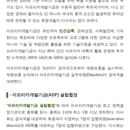
취약한 상태로 기본 서비스 조달을 위한 특별 지원을 필요로 하는 국
가도 있다. 아프리카개발기금은 수원국 절반이 취약국가이며, 다소 안
정된 경제라 할지라도 단 하나의 국내외 충격 요소만 발생하면 취약상
태로 전락할 수 있는 회원국들이 다수라는 점이 과제다.
아프리카개발기금은 최빈국의
빈곤감축
, 경제성장, 사회발전에 기여
한다는 목표하에 다양한 프로젝트와 프로그램에 대한 양허성 자금뿐
아니라 기술 및 역량강화 활동을 위한 기술지원을 제공하고 있다. 아
프리카개발기금이 지난 40여 년간 아프리카 대륙의 활동 운영에 투자
한 누적액은 294억 UA(미화 560억 달러)에 이른다.
아프리카개발기금은 3년마다 공여국으로부터 재원보충을 실시하며,
재원보충 논의에서 아프리카개발기금 실무위원(Deputies)이 공여국을
대변한다.
- 아프리카개발기금(ADF) 설립협정
‘아프리카개발기금 설립협정’
에 따라 아프리카개발기금 최고 정책결
정기관으로 총회를 둔다. 총회는 1년에 최소 1회 이상 개최한다. 이사
회는 공여국을 대표하며 회원국이 지명하는 7명의 집행위원(executive
director)과 AfDB를 대표하는 7명의 집행위원으로 구성된다. 이사회는